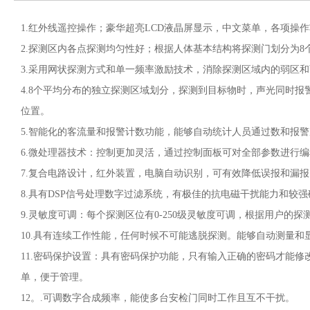
1.红外线遥控操作；豪华超亮LCD液晶屏显示，中文菜单，各项操
2.探测区内各点探测均匀性好；根据人体基本结构将探测门划分为8
3.采用网状探测方式和单一频率激励技术，消除探测区域内的弱区
4.8个平均分布的独立探测区域划分，探测到目标物时，声光同时
位置。
5.智能化的客流量和报警计数功能，能够自动统计人员通过数和报
6.微处理器技术：控制更加灵活，通过控制面板可对全部参数进行
7.复合电路设计，红外装置，电脑自动识别，可有效降低误报和漏
8.具有DSP信号处理数字过滤系统，有极佳的抗电磁干扰能力和较
9.灵敏度可调：每个探测区位有0-250级灵敏度可调，根据用户的
10.具有连续工作性能，任何时候不可能逃脱探测。能够自动测量
11.密码保护设置：具有密码保护功能，只有输入正确的密码才能
单，便于管理。
12。.可调数字合成频率，能使多台安检门同时工作且互不干扰。