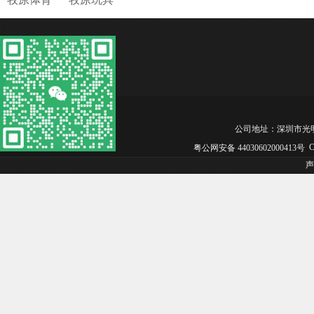
公司地址：深圳市光明区松白工
Co
粤公网安备 44030602000413号
声