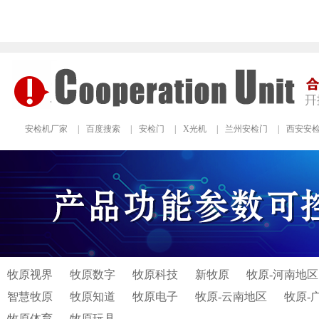
安检机厂家
|
百度搜索
|
安检门
|
X光机
|
兰州安检门
|
西安安
牧原视界
牧原数字
牧原科技
新牧原
牧原-河南地区
智慧牧原
牧原知道
牧原电子
牧原-云南地区
牧原-
牧原体育
牧原玩具