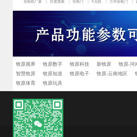
安检机厂家
|
百度搜索
|
安检门
|
X光机
|
兰州安检门
|
牧原视界
牧原数字
牧原科技
新牧原
牧原-河
智慧牧原
牧原知道
牧原电子
牧原-云南地区
牧原体育
牧原玩具