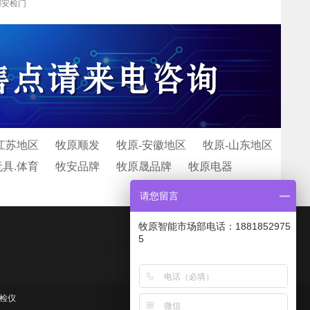
都安检门
江苏地区
牧原顺发
牧原-安徽地区
牧原-山东地区
玩具.体育
牧安品牌
牧原晟品牌
牧原电器
请您留言
牧原智能市场部电话：1881852975
5
检仪