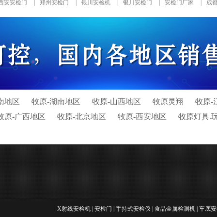
西安安检门
|
郑州安检门
|
银川安检机
|
银川安检门
|
安检门厂家
|
成
南地区
牧原-湖南地区
牧原-山西地区
牧原灵翔
牧原-
牧原-广西地区
牧原-北京地区
牧原-西安地区
牧原灯具.
X射线安检机
|
安检门
|
手持式安检仪
|
食品金属检测机
|
车底安