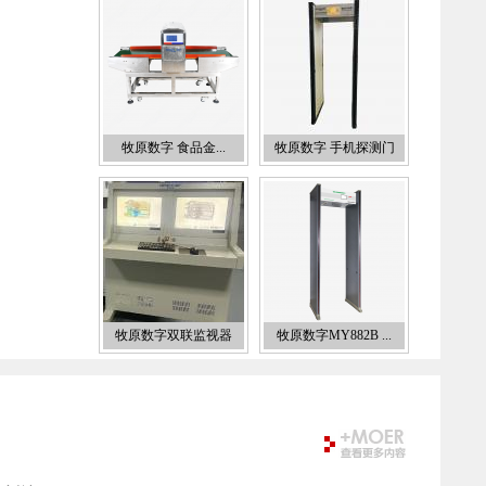
牧原数字 食品金...
牧原数字 手机探测门
牧原数字双联监视器
牧原数字MY882B ...