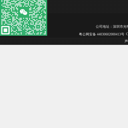
公司地址：深圳市光明区松白工
Co
粤公网安备 44030602000413号
声