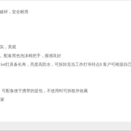
易破碎，安全耐用
结实，美观
味。配备黑色泡沫棉把手，握感良好
；led灯具备长寿，亮度高防水，可拆卸充当工作灯等特点8.客户可根据自
走。可配备便于携带的提包，不使用时可拆散并收藏
国家