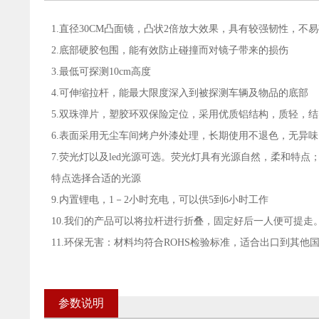
1.直径30CM凸面镜，凸状2倍放大效果，具有较强韧性，不
2.底部硬胶包围，能有效防止碰撞而对镜子带来的损伤
3.最低可探测10cm高度
4.可伸缩拉杆，能最大限度深入到被探测车辆及物品的底部
5.双珠弹片，塑胶环双保险定位，采用优质铝结构，质轻，
6.表面采用无尘车间烤户外漆处理，长期使用不退色，无异
7.荧光灯以及led光源可选。荧光灯具有光源自然，柔和特点
特点选择合适的光源
9.内置锂电，1－2小时充电，可以供5到6小时工作
10.我们的产品可以将拉杆进行折叠，固定好后一人便可提
11.环保无害：材料均符合ROHS检验标准，适合出口到其他
参数说明