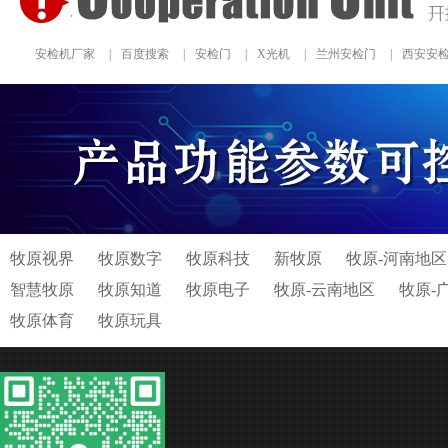
安检机厂家
|
百度搜索
|
安检门
|
X光机
|
兰州安检门
|
西安安
牧原视界
牧原数字
牧原科技
新牧原
牧原-河南地区
智慧牧原
牧原知道
牧原电子
牧原-云南地区
牧原-
牧原体育
牧原玩具