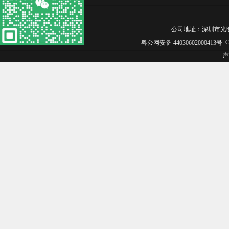
公司地址：深圳市光明区松白工
Co
粤公网安备 44030602000413号
声