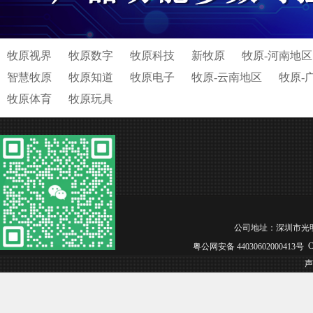
牧原视界
牧原数字
牧原科技
新牧原
牧原-河南地区
智慧牧原
牧原知道
牧原电子
牧原-云南地区
牧原-
牧原体育
牧原玩具
公司地址：深圳市光明区松白工
Co
粤公网安备 44030602000413号
声