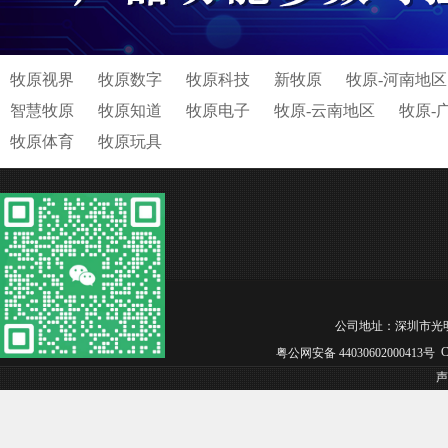
牧原视界
牧原数字
牧原科技
新牧原
牧原-河南地区
智慧牧原
牧原知道
牧原电子
牧原-云南地区
牧原-
牧原体育
牧原玩具
公司地址：深圳市光明区松白工
Co
粤公网安备 44030602000413号
声